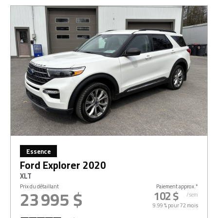
Essence
Ford Explorer 2020
XLT
Prix du détaillant
Paiement approx.*
23 995 $
102 $
/sem
9.99 % pour
72
mois